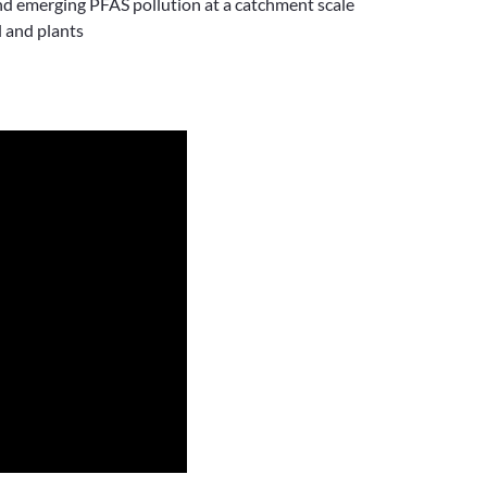
d emerging PFAS pollution at a catchment scale
l and plants