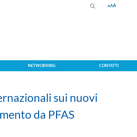
A
A
A
NETWORKING
CONTATTI
ernazionali sui nuovi
namento da PFAS