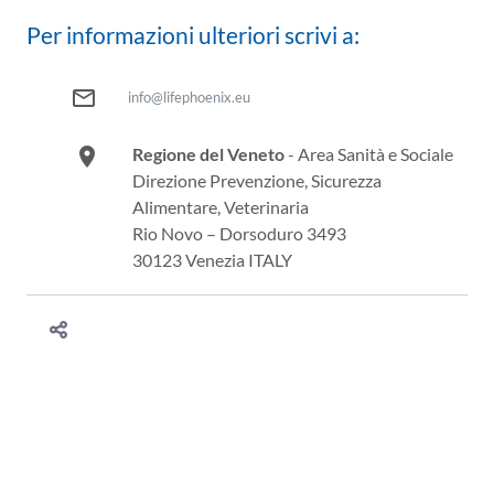
Per informazioni ulteriori scrivi a:
mail_outline
info@lifephoenix.eu
room
Regione del Veneto
- Area Sanità e Sociale
Direzione Prevenzione, Sicurezza
Alimentare, Veterinaria
Rio Novo – Dorsoduro 3493
30123 Venezia ITALY