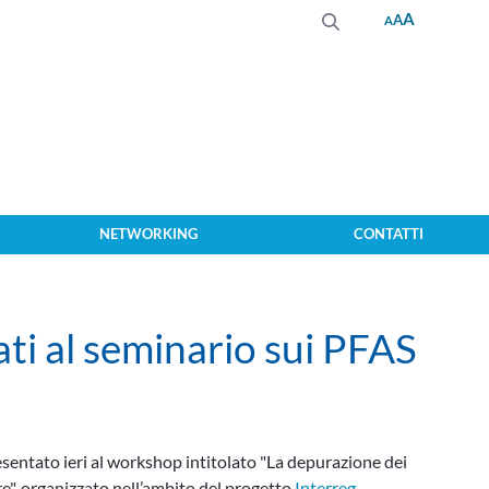
A
A
A
NETWORKING
CONTATTI
ti al seminario sui PFAS
entato ieri al workshop intitolato "La depurazione dei
re", organizzato nell’ambito del progetto
Interreg